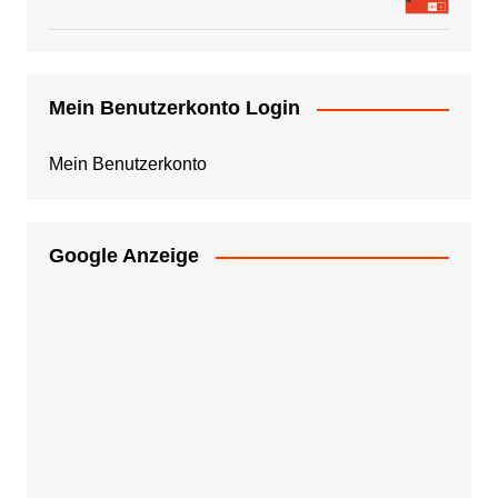
Mein Benutzerkonto Login
Mein Benutzerkonto
Google Anzeige