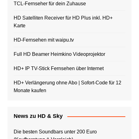
TCL-Fernseher für dein Zuhause
HD Satelliten Receiver für HD Plus inkl. HD+
Karte
HD-Fernsehen mit waipu.tv
Full HD Beamer Heimkino Videoprojektor
HD+ IP TV-Stick Fernsehen über Internet
HD+ Verlängerung ohne Abo | Sofort-Code für 12
Monate kaufen
News zu HD & Sky
Die besten Soundbars unter 200 Euro