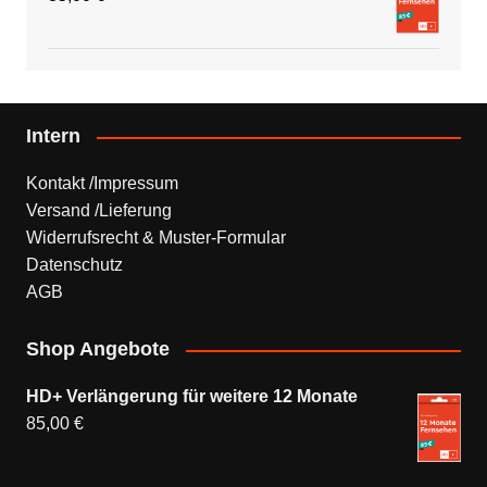
Intern
Kontakt /Impressum
Versand /Lieferung
Widerrufsrecht & Muster-Formular
Datenschutz
AGB
Shop Angebote
HD+ Verlängerung für weitere 12 Monate
85,00
€